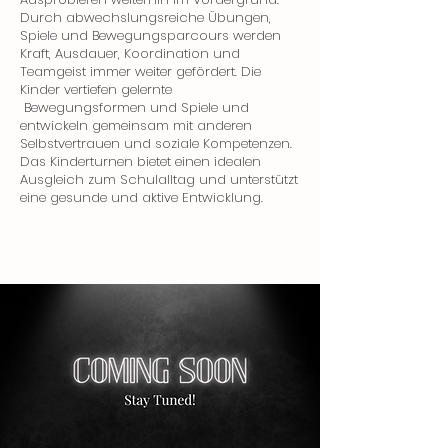
Durch abwechslungsreiche Übungen,
Spiele und Bewegungsparcours werden
Kraft, Ausdauer, Koordination und
Teamgeist immer weiter gefördert. Die
Kinder vertiefen gelernte
Bewegungsformen und Spiele und
entwickeln gemeinsam mit anderen
Selbstvertrauen und soziale Kompetenzen.
Das Kinderturnen bietet einen idealen
Ausgleich zum Schulalltag und unterstützt
eine gesunde und aktive Entwicklung.