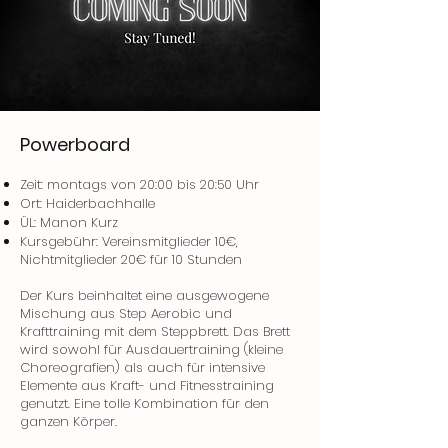
Powerboard
Zeit: montags von 20:00 bis 20:50 Uhr
Ort: Haiderbachhalle
ÜL: Manon Kurz
Kursgebühr: Vereinsmitglieder 10€,
Nichtmitglieder 20€ für 10 Stunden
Der Kurs beinhaltet eine ausgewogene
Mischung aus Step Aerobic und
Krafttraining mit dem Steppbrett. Das Brett
wird sowohl für Ausdauertraining (kleine
Choreografien) als auch für intensive
Elemente aus Kraft- und Fitnesstraining
genutzt. Eine tolle Kombination für den
ganzen Körper.