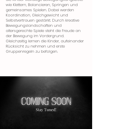
wie Klettern, Balancieren, Springen und
gemeinsames Spielen. Dabei werden
Koordination, Gleichgewicht und
Selbstvertrauen gestärkt. Durch kreative
Bewegungslandschaften und
altersgerechte Spiele steht die Freude an
der Bewegung im Vordergrund.
Gleichzeitig lernen die Kinder, aufeinander
Rücksicht zu nehmen und erste
Gruppenregeln zu befolgen.