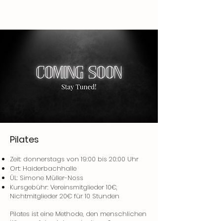
Pilates
Zeit: donnerstags von 19:00 bis 20:00 Uhr
Ort: Haiderbachhalle
ÜL: Simone Müller-Noss
Kursgebühr: Vereinsmitglieder 10€,
Nichtmitglieder 20€ für 10 Stunden
Pilates ist eine Methode, den menschlichen