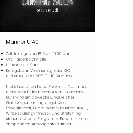
Männer Ü 40
Zeit: freitags von 18:15 bis 19:00 Uhr
Ort: Haiderbachhalle
ÜL: Anne Hilf-Bau
Kursgebühr: Vereinsmitglieder 10€,
Nichtmitglieder 20€ für 10 Stunden
Nicht heute, ich habe Rücken. …. Das muss
nicht sein! Fit im besten Altern. In diesem
Kurs wird ein abwechslungsreiches
Ganzkörpertraining angeboten.
Beweglichkeit, Koordination, Muskelaufbau,
Wirbelsäulengymnastik und Stretching
stehen auf dem Programm. Es wird in einer
entspannten Atmosphäre trainiert.