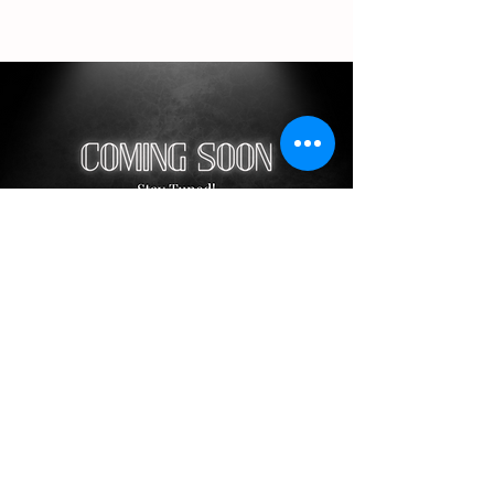
Frauensport
Zeit: mittwochs von 19:00 bis 20:00 Uhr
Ort: Haiderbachhalle
ÜL: Waltraud Kuhn
Die Stunde beinhaltet ein
Ganzkörpertraining, das die Muskeln
kräftigt, den Kreislauf auf Trab bringt und
die Koordination und das Gleichgewicht