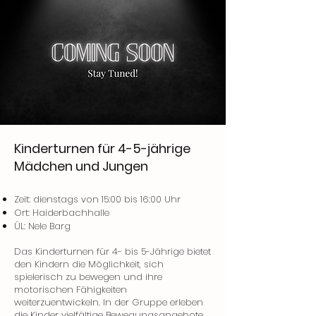
Kinderturnen für 4-5-jährige
Mädchen und Jungen
Zeit: dienstags von 15:00 bis 16:00 Uhr
Ort: Haiderbachhalle
ÜL: Nele Barg
Das Kinderturnen für 4- bis 5-Jährige bietet
den Kindern die Möglichkeit, sich
spielerisch zu bewegen und ihre
motorischen Fähigkeiten
weiterzuentwickeln. In der Gruppe erleben
die Kinder vielfältige Bewegungsangebote