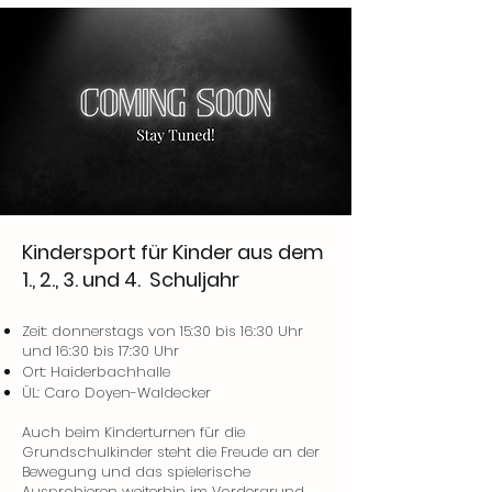
Kindersport für Kinder aus dem
1., 2., 3. und 4. Schuljahr
Zeit: donnerstags von 15:30 bis 16:30 Uhr
und 16:30 bis 17:30 Uhr
Ort: Haiderbachhalle
ÜL: Caro Doyen-Waldecker
Auch beim Kinderturnen für die
Grundschulkinder steht die Freude an der
Bewegung und das spielerische
Ausprobieren weiterhin im Vordergrund.