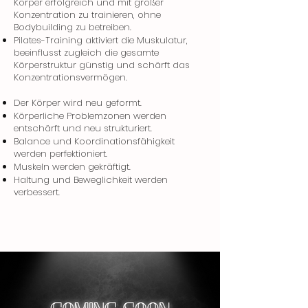
Körper erfolgreich und mit großer
Konzentration zu trainieren, ohne
Bodybuilding zu betreiben.
Pilates-Training aktiviert die Muskulatur,
beeinflusst zugleich die gesamte
Körperstruktur günstig und schärft das
Konzentrationsvermögen.
Der Körper wird neu geformt.
Körperliche Problemzonen werden
entschärft und neu strukturiert.
Balance und Koordinationsfähigkeit
werden perfektioniert.
Muskeln werden gekräftigt.
Haltung und Beweglichkeit werden
verbessert.