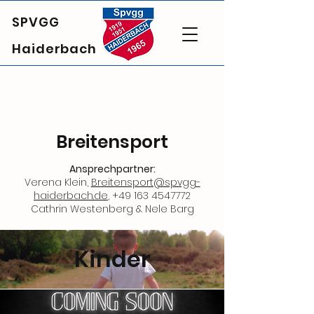
SPVGG
Haiderbach
Breitensport
Ansprechpartner:
Verena Klein,
Breitensport@spvgg-
haiderbach.de
,
+49 163 4547772
Cathrin Westenberg & Nele Barg
Kinder