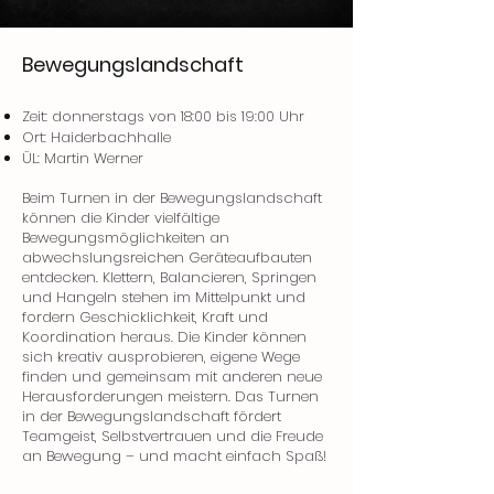
Bewegungslandschaft
Zeit: donnerstags von 18:00 bis 19:00 Uhr
Ort: Haiderbachhalle
ÜL: Martin Werner
Beim Turnen in der Bewegungslandschaft
können die Kinder vielfältige
Bewegungsmöglichkeiten an
abwechslungsreichen Geräteaufbauten
entdecken. Klettern, Balancieren, Springen
und Hangeln stehen im Mittelpunkt und
fordern Geschicklichkeit, Kraft und
Koordination heraus. Die Kinder können
sich kreativ ausprobieren, eigene Wege
finden und gemeinsam mit anderen neue
Herausforderungen meistern. Das Turnen
in der Bewegungslandschaft fördert
Teamgeist, Selbstvertrauen und die Freude
an Bewegung – und macht einfach Spaß!